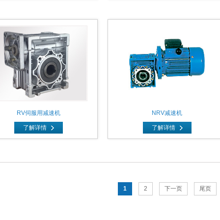
RV伺服用减速机
NRV减速机
了解详情
了解详情
1
2
下一页
尾页