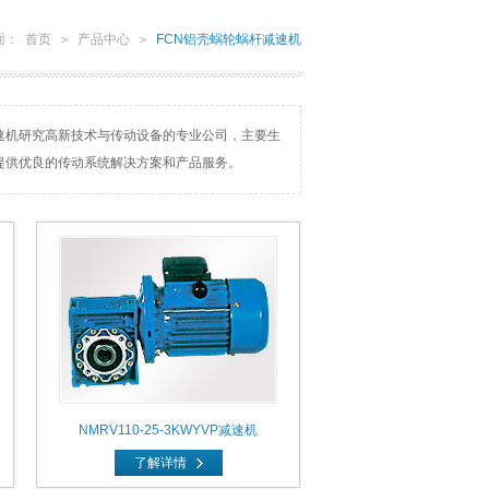
面：
首页
＞
产品中心
＞
FCN铝壳蜗轮蜗杆减速机
速机研究高新技术与传动设备的专业公司，主要生
提供优良的传动系统解决方案和产品服务。
NMRV110-25-3KWYVP减速机
了解详情