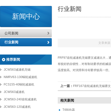
行业新闻
新闻中心
公司新闻
行业新闻
文章来源
FRF97齿轮减速机无锡赛文减速比大
推荐新闻
有较好的自锁性，对有制动要求的机械
JCWS63减速机无锡
温度较高。对润滑和冷却要求较高一些
NMRV63-130蜗轮减速机
FCS155-40蜗轮减速机
上一篇：
FRF167齿轮减速机无锡赛文
JCWS63减速机
JCWS63-240齿轮减速机
相关新闻
JCWS63-120减速机
T4转向器