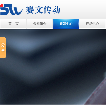
首 页
公司简介
新闻中心
产品中心