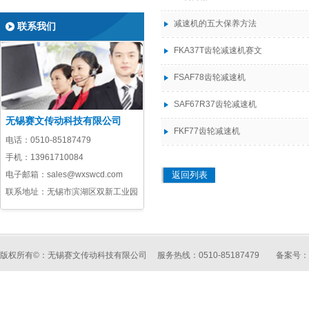
减速机的五大保养方法
联系我们
FKA37T齿轮减速机赛文
FSAF78齿轮减速机
SAF67R37齿轮减速机
无锡赛文传动科技有限公司
FKF77齿轮减速机
电话：
0510-85187479
手机：
13961710084
电子邮箱：
sales@wxswcd.com
返回列表
联系地址：无锡市滨湖区双新工业园
版权所有©：无锡赛文传动科技有限公司 服务热线：0510-85187479
备案号：苏