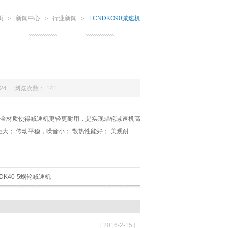
页
＞
新闻中心
＞
行业新闻
＞
FCNDKO90减速机
-24 浏览次数：
141
金材质使得减速机更轻更耐用，是实现蜗轮减速机高
大； 传动平稳，噪音小； 散热性能好； 美观耐
NDK40-5蜗轮减速机
[
2016-2-15 ]